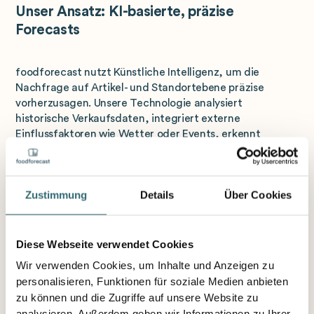
Unser Ansatz: KI-basierte, präzise
Forecasts
foodforecast nutzt Künstliche Intelligenz, um die
Nachfrage auf Artikel- und Standortebene präzise
vorherzusagen. Unsere Technologie analysiert
historische Verkaufsdaten, integriert externe
Einflussfaktoren wie Wetter oder Events, erkennt
komplexe Nachfragemuster und lernt kontinuierlich aus
neuen Daten. Das Ergebnis sind hochpräzise Prognosen,
die als fundierte Entscheidungsgrundlage für optimale
Zustimmung
Details
Über Cookies
Bestell- und Produktionsmengen dienen.
Der doppelte Hebel: Mehr Umsatz und
Diese Webseite verwendet Cookies
weniger Abschriften
Wir verwenden Cookies, um Inhalte und Anzeigen zu
personalisieren, Funktionen für soziale Medien anbieten
zu können und die Zugriffe auf unsere Website zu
Präzisere Forecasts wirken gleich doppelt positiv: