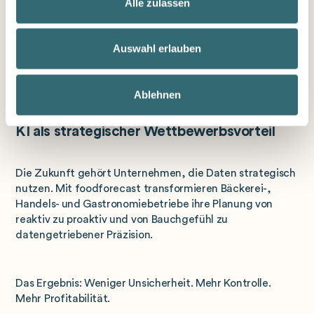
Alle zulassen
mit einer Haltbarkeit von bis zu maximal einem Tag,
beispielsweise Backwaren, Obst und Gemüse, Ready-to-
Eat-Produkte und Convenience-Artikel. Gerade hier
Auswahl erlauben
können bereits kleine Verbesserungen in der
Prognosequalität signifikante Auswirkungen auf Umsatz,
Abschriften und Frische haben.
Ablehnen
KI als strategischer Wettbewerbsvorteil
Die Zukunft gehört Unternehmen, die Daten strategisch
nutzen. Mit foodforecast transformieren Bäckerei-,
Handels- und Gastronomiebetriebe ihre Planung von
reaktiv zu proaktiv und von Bauchgefühl zu
datengetriebener Präzision.
Das Ergebnis: Weniger Unsicherheit. Mehr Kontrolle.
Mehr Profitabilität.