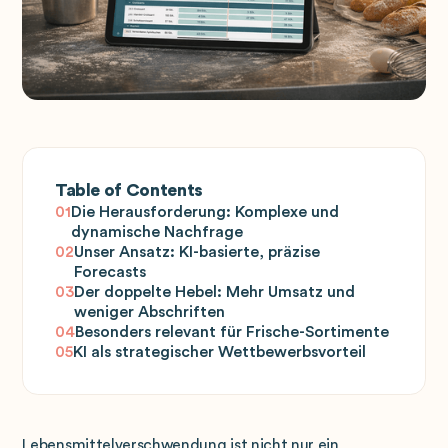
Table of Contents
01
Die Herausforderung: Komplexe und
dynamische Nachfrage
02
Unser Ansatz: KI-basierte, präzise
Forecasts
03
Der doppelte Hebel: Mehr Umsatz und
weniger Abschriften
04
Besonders relevant für Frische-Sortimente
05
KI als strategischer Wettbewerbsvorteil
Lebensmittelverschwendung ist nicht nur ein