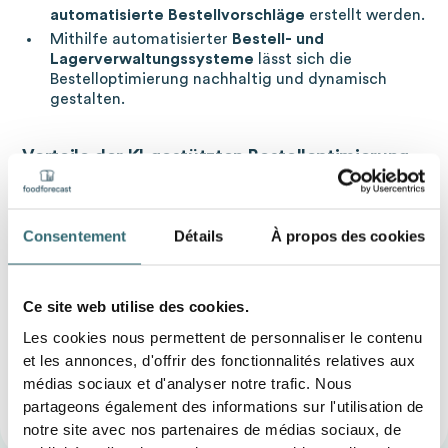
automatisierte Bestellvorschläge
erstellt werden.
Mithilfe automatisierter
Bestell- und
Lagerverwaltungssysteme
lässt sich die
Bestelloptimierung nachhaltig und dynamisch
gestalten.
Vorteile der KI-gestützten Bestelloptimierung
Der Einsatz von KI bei der Bestelloptimierung bringt
Unternehmen zahlreiche Vorteile:
Consentement
Détails
À propos des cookies
Erhöhte Effizienz
durch automatisierte Prozesse
und weniger manuelle Eingriffe
Kostensenkung
, da Bestellungen zielgerichtet
Ce site web utilise des cookies.
und bedarfsgerecht erfolgen
Les cookies nous permettent de personnaliser le contenu
Reduzierung von Lebensmittelverschwendung
,
et les annonces, d'offrir des fonctionnalités relatives aux
weil Überbestände minimiert werden
médias sociaux et d'analyser notre trafic. Nous
Bessere Warenverfügbarkeit
, was zu höherer
partageons également des informations sur l'utilisation de
Kundenzufriedenheit
führt.
notre site avec nos partenaires de médias sociaux, de