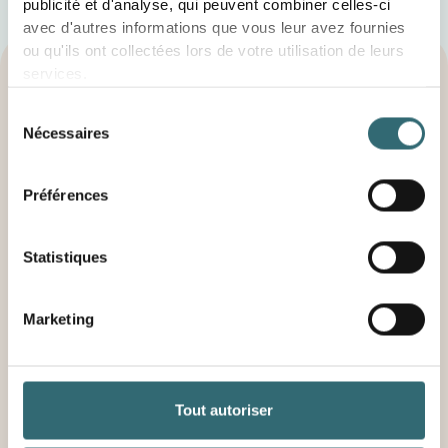
publicité et d'analyse, qui peuvent combiner celles-ci
avec d'autres informations que vous leur avez fournies
ou qu'ils ont collectées lors de votre utilisation de leurs
services.
Sélection
Nécessaires
du
consentement
Préférences
Statistiques
Marketing
Donnez à votre intuition la
précision qu'elle mérite.
Tout autoriser
Une démo de 30 minutes pour découvrir foodforecast
et estimer son potentiel sur votre activité. Sans